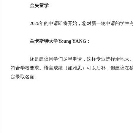
金矢留学
：
2026年的申请即将开始，您对新一轮申请的学生
兰卡斯特大学Young YANG
：
还是建议同学们尽早申请，这样专业选择余地大、
符合学校要求。语言成绩（如雅思）可以后补，但建议在
定录取名额。